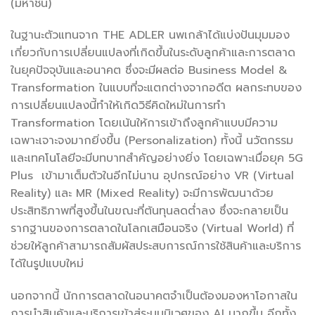
(มหาชน)
ในฐานะตัวแทนจาก THE ADLER นพเกล้าได้แบ่งปันมุมมอง
เกี่ยวกับการเปลี่ยนแปลงที่เกิดขึ้นในระดับลูกค้าและการตลาด
ในยุคปัจจุบันและอนาคต ซึ่งจะมีผลต่อ Business Model &
Transformation ในแบบที่จะแตกต่างจากอดีต ผลกระทบของ
การเปลี่ยนแปลงนี้ทำให้เกิดวิธีคิดใหม่ในการทำ
Transformation โดยเน้นให้การเข้าถึงลูกค้าแบบมีความ
เฉพาะเจาะจงมากยิ่งขึ้น (Personalization) ทั้งนี้ นวัตกรรม
และเทคโนโลยีจะมีบทบาทสำคัญอย่างยิ่ง โดยเฉพาะเมื่อยุค 5G
Plus เข้ามาเต็มตัวในอีกไม่นาน อุปกรณ์อย่าง VR (Virtual
Reality) และ MR (Mixed Reality) จะมีการพัฒนาด้วย
ประสิทธิภาพที่สูงขึ้นในขณะที่ต้นทุนลดต่ำลง ซึ่งจะกลายเป็น
รากฐานของการตลาดในโลกเสมือนจริง (Virtual World) ที่
ช่วยให้ลูกค้าสามารถสัมผัสประสบการณ์การใช้สินค้าและบริการ
ได้ในรูปแบบใหม่
นอกจากนี้ นักการตลาดในอนาคตจำเป็นต้องมองหาโอกาสใน
การนำสินค้าและบริการเข้าสู่ระบบนิเวศของ AI มากขึ้น อีกทั้ง