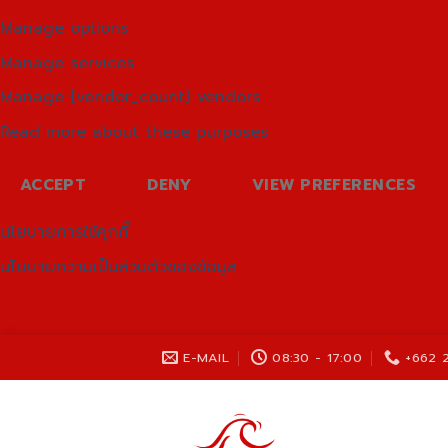
Manage options
Manage services
Manage {vendor_count} vendors
Read more about these purposes
ACCEPT
DENY
VIEW PREFERENCES
นโยบายการใช้คุกกี้
นโยบายความเป็นส่วนตัวของข้อมูล
Skip
E-MAIL
08:30 - 17:00
+662 
to
content