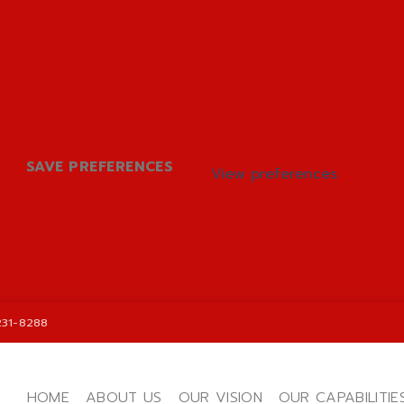
SAVE PREFERENCES
View preferences
231-8288
HOME
ABOUT US
OUR VISION
OUR CAPABILITIE