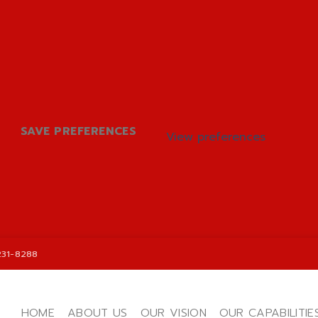
SAVE PREFERENCES
View preferences
231-8288
HOME
ABOUT US
OUR VISION
OUR CAPABILITIE