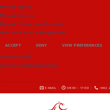
Manage options
Manage services
Manage {vendor_count} vendors
Read more about these purposes
ACCEPT
DENY
VIEW PREFERENCES
นโยบายการใช้คุกกี้
นโยบายความเป็นส่วนตัวของข้อมูล
Skip
E-MAIL
08:30 - 17:00
+662 
to
content