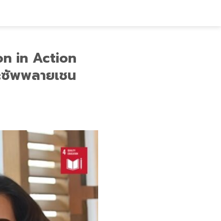
on in Action
และซัพพลายเชน